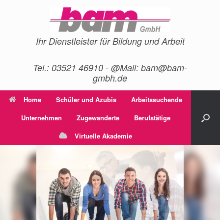
Zum
Inhalt
springen
Ihr Dienstleister für Bildung und Arbeit
Tel.: 03521 46910 - @Mail: bam@bam-
gmbh.de
Home
Schüler und Azubis
Arbeitssuchende
Unternehmen
Zugewanderte
Berufstätige
Virtuelle Akademie