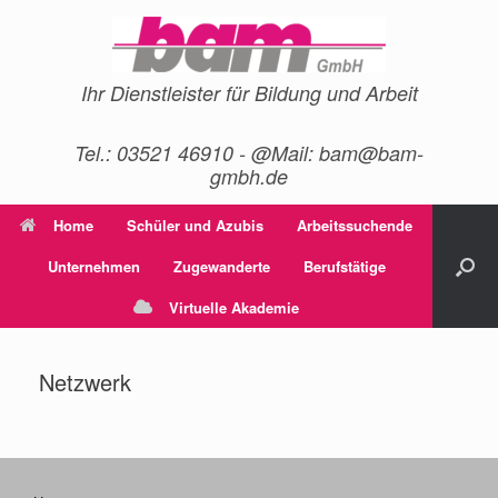
Zum
Inhalt
springen
Ihr Dienstleister für Bildung und Arbeit
Tel.: 03521 46910 - @Mail: bam@bam-
gmbh.de
Home
Schüler und Azubis
Arbeitssuchende
Unternehmen
Zugewanderte
Berufstätige
Virtuelle Akademie
Netzwerk